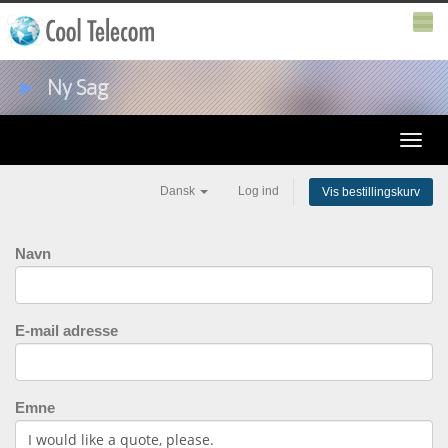
►
Ny Sag
Toggle
naviga
Dansk
Log ind
Vis bestillingskurv
Navn
E-mail adresse
Emne