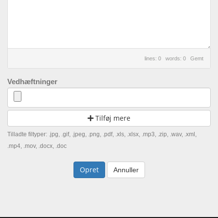
lines: 0 words: 0
Gemt
Vedhæftninger
Tilføj mere
Tilladte filtyper: .jpg, .gif, .jpeg, .png, .pdf, .xls, .xlsx, .mp3, .zip, .wav, .xml,
.mp4, .mov, .docx, .doc
Annuller